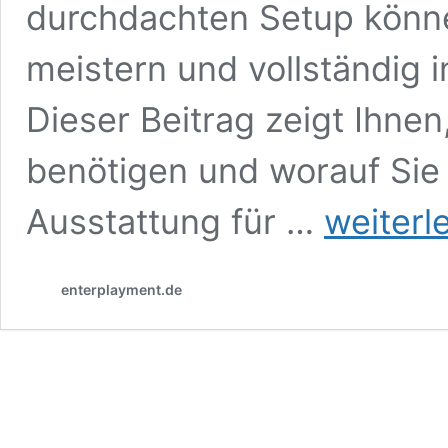
durchdachten Setup könne
meistern und vollständig i
Dieser Beitrag zeigt Ihne
benötigen und worauf Sie 
Perfekte
Ausstattung für …
weiterl
Ausstattung
für
Flugsimulation:
enterplayment.de
So
heben
Sie
virtuell
ab!