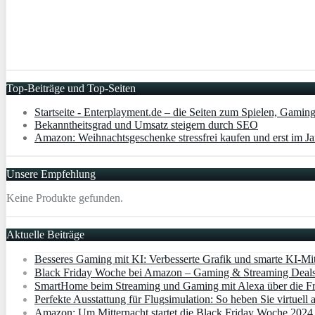
Top-Beiträge und Top-Seiten
Startseite - Enterplayment.de – die Seiten zum Spielen, Gamin
Bekanntheitsgrad und Umsatz steigern durch SEO
Amazon: Weihnachtsgeschenke stressfrei kaufen und erst im Ja
Unsere Empfehlung
Keine Produkte gefunden.
Aktuelle Beiträge
Besseres Gaming mit KI: Verbesserte Grafik und smarte KI-Mit
Black Friday Woche bei Amazon – Gaming & Streaming Deals 
SmartHome beim Streaming und Gaming mit Alexa über die Fr
Perfekte Ausstattung für Flugsimulation: So heben Sie virtuell 
Amazon: Um Mitternacht startet die Black Friday Woche 2024