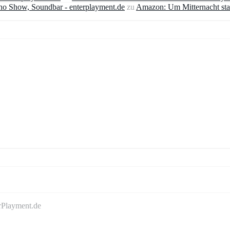
ho Show, Soundbar - enterplayment.de
zu
Amazon: Um Mitternacht sta
rPlayment.de