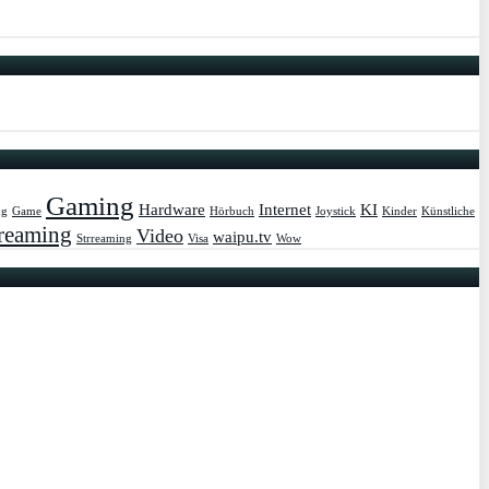
Gaming
Hardware
Internet
KI
ug
Game
Hörbuch
Joystick
Kinder
Künstliche
reaming
Video
waipu.tv
Strreaming
Visa
Wow