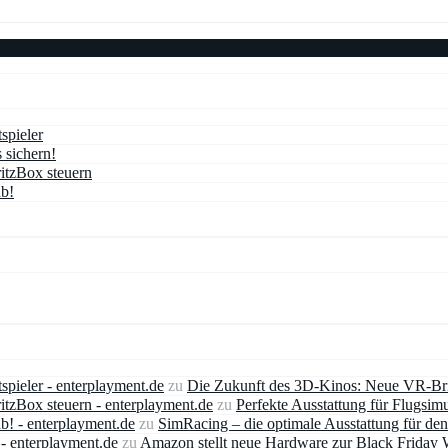
spieler
sichern!
itzBox steuern
ab!
spieler - enterplayment.de
zu
Die Zukunft des 3D-Kinos: Neue VR-Brill
tzBox steuern - enterplayment.de
zu
Perfekte Ausstattung für Flugsimu
ab! - enterplayment.de
zu
SimRacing – die optimale Ausstattung für den
- enterplayment.de
zu
Amazon stellt neue Hardware zur Black Friday