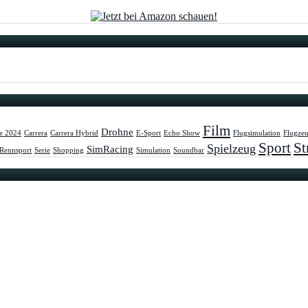
Film
Drohne
e 2024
Carrera
Carrera Hybrid
E-Sport
Echo Show
Flugsimulation
Flugze
Sport
St
Spielzeug
SimRacing
Rennsport
Serie
Shopping
Simulation
Soundbar