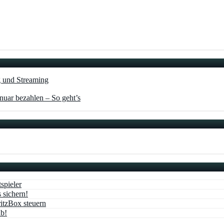
g und Streaming
nuar bezahlen – So geht’s
spieler
sichern!
itzBox steuern
ab!