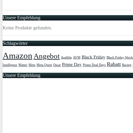
Unsere Empfehlung
Keine Produkte gefunden.
Schlagwörter
Amazon
Angebot
Black Friday
Audible
AVM
Black Friday Woch
Rabatt
Prime Day
Intelligenz
Matter
Meta
Meta Quest
Oscar
Prime Deal Days
Racing
Unsere Empfehlung