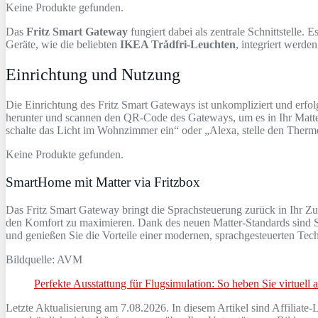
Keine Produkte gefunden.
Das
Fritz Smart Gateway
fungiert dabei als zentrale Schnittstelle
Geräte, wie die beliebten
IKEA Trådfri-Leuchten
, integriert werde
Einrichtung und Nutzung
Die Einrichtung des Fritz Smart Gateways ist unkompliziert und erf
herunter und scannen den QR-Code des Gateways, um es in Ihr Matter
schalte das Licht im Wohnzimmer ein“ oder „Alexa, stelle den Thermo
Keine Produkte gefunden.
SmartHome mit Matter via Fritzbox
Das Fritz Smart Gateway bringt die Sprachsteuerung zurück in Ihr Z
den Komfort zu maximieren. Dank des neuen Matter-Standards sind Sie
und genießen Sie die Vorteile einer modernen, sprachgesteuerten Tec
Bildquelle: AVM
Perfekte Ausstattung für Flugsimulation: So heben Sie virtuell 
Letzte Aktualisierung am 7.08.2026. In diesem Artikel sind Affiliate-