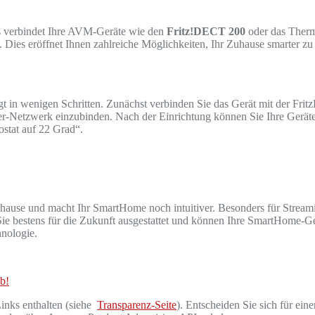
. Es verbindet Ihre AVM-Geräte wie den
Fritz!DECT 200
oder das Ther
n. Dies eröffnet Ihnen zahlreiche Möglichkeiten, Ihr Zuhause smarter zu 
olgt in wenigen Schritten. Zunächst verbinden Sie das Gerät mit der 
-Netzwerk einzubinden. Nach der Einrichtung können Sie Ihre Geräte d
stat auf 22 Grad“.
uhause und macht Ihr SmartHome noch intuitiver. Besonders für Stream
 bestens für die Zukunft ausgestattet und können Ihre SmartHome-Gerät
hnologie.
ab!
Links enthalten (siehe
Transparenz-Seite
). Entscheiden Sie sich für eine