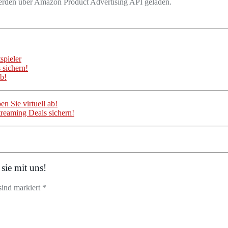
 werden über Amazon Product Advertising API geladen.
spieler
sichern!
ab!
n Sie virtuell ab!
eaming Deals sichern!
sie mit uns!
sind markiert *