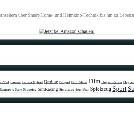
ernsehern über Smart-Home- und Heimkino-Technik bis hin zu Lebensmi
Film
Drohne
e 2024
Carrera
Carrera Hybrid
E-Sport
Echo Show
Flugsimulation
Flugze
Sport
St
Spielzeug
SimRacing
Rennsport
Serie
Shopping
Simulation
Soundbar