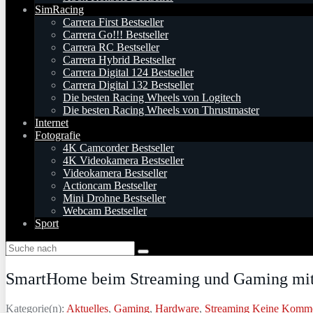
SimRacing
Carrera First Bestseller
Carrera Go!!! Bestseller
Carrera RC Bestseller
Carrera Hybrid Bestseller
Carrera Digital 124 Bestseller
Carrera Digital 132 Bestseller
Die besten Racing Wheels von Logitech
Die besten Racing Wheels von Thrustmaster
Internet
Fotografie
4K Camcorder Bestseller
4K Videokamera Bestseller
Videokamera Bestseller
Actioncam Bestseller
Mini Drohne Bestseller
Webcam Bestseller
Sport
SmartHome beim Streaming und Gaming mit A
Kategorie(n):
Aktuelles
,
Gaming
,
Hardware
,
Streaming
Keine Komme