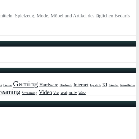
tteln, Spielzeug, Mode, Möbel und Artikel des täglichen Bedarfs
Gaming
Hardware
Internet
KI
ug
Game
Hörbuch
Joystick
Kinder
Künstliche
reaming
Video
waipu.tv
Strreaming
Visa
Wow