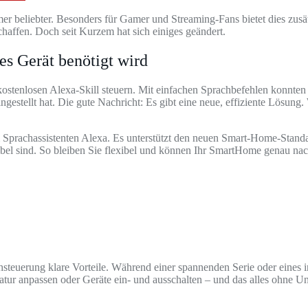
beliebter. Besonders für Gamer und Streaming-Fans bietet dies zusätz
haffen. Doch seit Kurzem hat sich einiges geändert.
s Gerät benötigt wird
kostenlosen Alexa-Skill steuern. Mit einfachen Sprachbefehlen konnte
 eingestellt hat. Die gute Nachricht: Es gibt eine neue, effiziente Lös
m Sprachassistenten Alexa. Es unterstützt den neuen Smart-Home-Stan
 sind. So bleiben Sie flexibel und können Ihr SmartHome genau nach
rachsteuerung klare Vorteile. Während einer spannenden Serie oder eine
atur anpassen oder Geräte ein- und ausschalten – und das alles ohne 