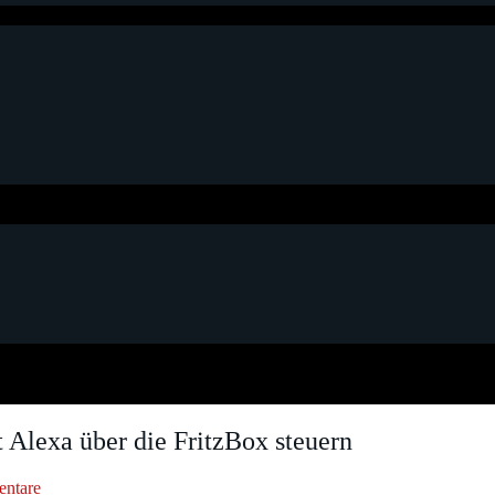
lexa über die FritzBox steuern
ntare