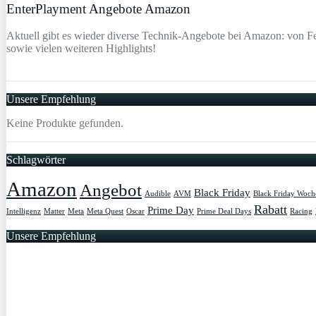
EnterPlayment Angebote Amazon
Aktuell gibt es wieder diverse Technik-Angebote bei Amazon: von F
sowie vielen weiteren Highlights!
Unsere Empfehlung
Keine Produkte gefunden.
Schlagwörter
Amazon
Angebot
Black Friday
Audible
AVM
Black Friday Woch
Rabatt
Prime Day
Intelligenz
Matter
Meta
Meta Quest
Oscar
Prime Deal Days
Racing
Unsere Empfehlung